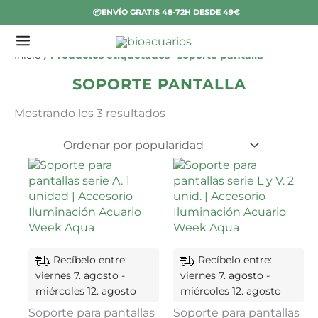
Ir
📦ENVÍO GRATIS 48-72H DESDE 49€
al
contenido
Ordenado
E
Inicio
/ Productos etiquetados “soporte pantalla”
por
s
popularidad
SOPORTE PANTALLA
t
Mostrando los 3 resultados
a
d
o
Recíbelo entre:
Recíbelo entre:
viernes 7. agosto -
viernes 7. agosto -
miércoles 12. agosto
miércoles 12. agosto
Soporte para pantallas
Soporte para pantallas