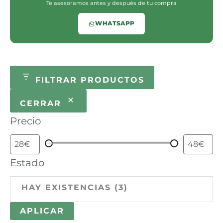
Te asesoramos antes y después de tu compra
WHATSAPP
FILTRAR PRODUCTOS
CERRAR
Precio
Estado
HAY EXISTENCIAS
(
3
)
APLICAR