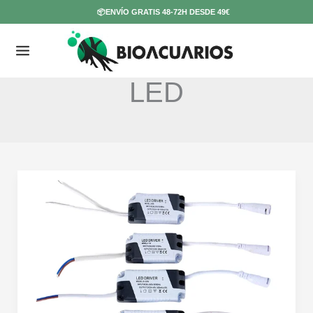
Ir
📦ENVÍO GRATIS 48-72H DESDE 49€
al
contenido
LED
¿Qué
es
un
Driver
LED?
¿Cómo
funciona
y
cuál