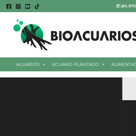
Ir
📦
¡5% DTO
al
contenido
ACUARIOS
ACUARIO PLANTADO
ALIMENTA