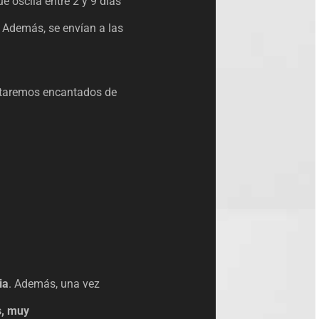
e oscila entre 2 y 9 días
. Además, se envían a las
staremos encantados de
ia
. Además, una vez
s, muy