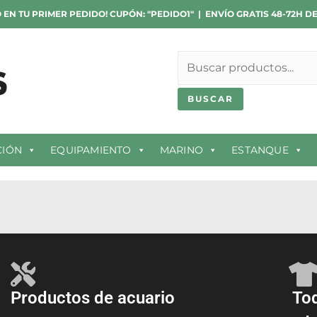
 EN TU PRIMER PEDIDO! CUPÓN: "PEDIDO1" | ENVÍO GRATIS 48-72H D
Buscar
BUSCAR
CIÓN
EQUIPAMIENTO
MARINO
ESTANQUE
Productos de acuario
Tod