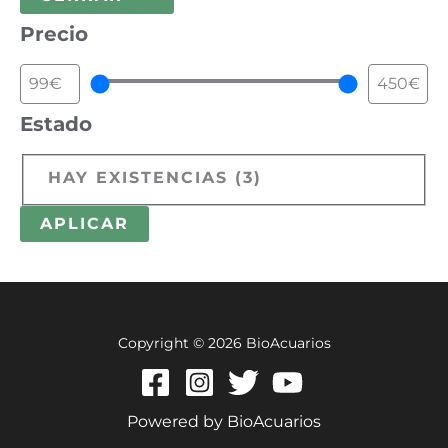
Precio
Estado
HAY EXISTENCIAS
(
3
)
APLICAR
Copyright © 2026 BioAcuarios
Powered by BioAcuarios