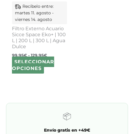
elegir
Recíbelo entre:
en
martes 11. agosto -
la
viernes 14. agosto
página
Filtro Externo Acuario
de
Sicce Space Eko+ | 100
producto
L | 200 L | 300 L | Agua
Dulce
99,95
€
-
129,95
€
SELECCIONAR
OPCIONES
📦
Envío gratis en +49€