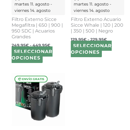
en
en
martes 11. agosto -
martes 11. agosto -
la
la
viernes 14. agosto
viernes 14. agosto
página
página
Filtro Externo Sicce
Filtro Externo Acuario
de
de
Megafiltra | 650 | 900 |
Sicce Whale | 120 | 200
producto
producto
950 SDC | Acuarios
| 350 | 500 | Negro
Grandes
129,95
€
-
229,95
€
249,95
€
-
449,95
€
SELECCIONAR
SELECCIONAR
OPCIONES
OPCIONES
Rango
Este
de
producto
precios:
tiene
desde
múltiples
99,95€
variantes.
hasta
129,95€
Las
opciones
se
pueden