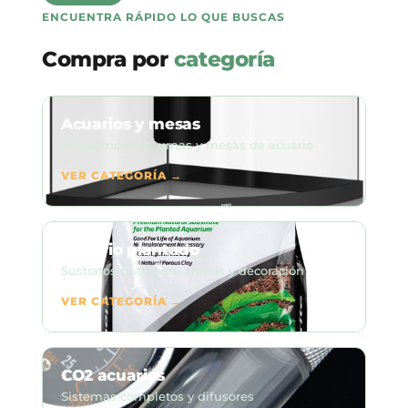
ENCUENTRA RÁPIDO LO QUE BUSCAS
Compra por
categoría
Acuarios y mesas
Kits completos, urnas y mesas de acuario
VER CATEGORÍA →
Acuario plantado
Sustratos nutritivos, arenas y decoración
VER CATEGORÍA →
CO2 acuarios
Sistemas completos y difusores