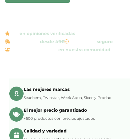
ILUMINACIÓN WEEK AQUA
5/5
en opiniones verificadas
Envío gratis
desde 49€
Pago 100%
seguro
+82.000 seguidores
en nuestra comunidad
Las mejores marcas
Seachem, Twinstar, Week Aqua, Sicce y Prodac
El mejor precio garantizado
+600 productos con precios ajustados
Calidad y variedad