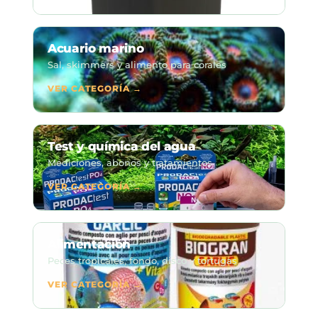
Acuario marino
Sal, skimmers y alimento para corales
VER CATEGORÍA →
Test y química del agua
Mediciones, abonos y tratamientos
VER CATEGORÍA →
Alimentación
Peces tropicales, fondo, disco y tortugas
VER CATEGORÍA →