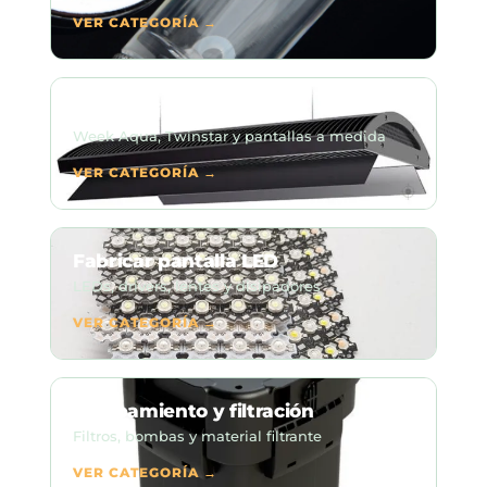
VER CATEGORÍA →
Iluminación LED
Week Aqua, Twinstar y pantallas a medida
VER CATEGORÍA →
Fabricar pantalla LED
LEDs, drivers, lentes y disipadores
VER CATEGORÍA →
Equipamiento y filtración
Filtros, bombas y material filtrante
VER CATEGORÍA →