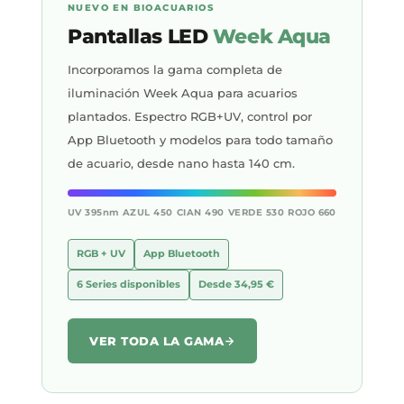
NUEVO EN BIOACUARIOS
Pantallas LED
Week Aqua
Incorporamos la gama completa de
iluminación Week Aqua para acuarios
plantados. Espectro RGB+UV, control por
App Bluetooth y modelos para todo tamaño
de acuario, desde nano hasta 140 cm.
UV 395nm
AZUL 450
CIAN 490
VERDE 530
ROJO 660
RGB + UV
App Bluetooth
6 Series disponibles
Desde 34,95 €
VER TODA LA GAMA