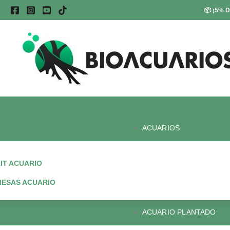
Ir
📦
¡5% D
al
contenido
ACUARIOS
IT ACUARIO
ESAS ACUARIO
ACUARIO PLANTADO