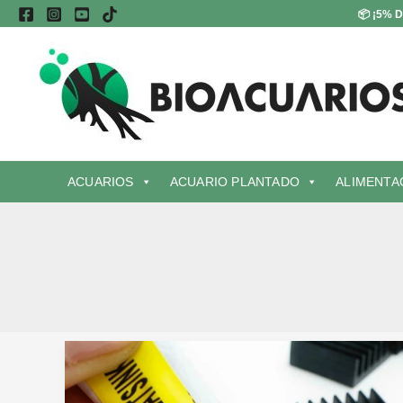
Ir
📦
¡5% D
al
contenido
ACUARIOS
ACUARIO PLANTADO
ALIMENTA
Ventajas
de
usar