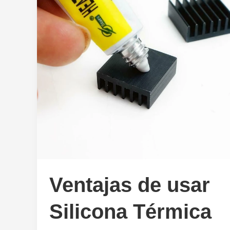
Silicona
Térmica
en
la
disipación
de
calor
Ventajas de usar
Silicona Térmica