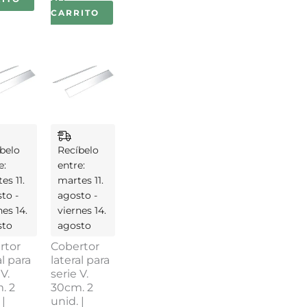
CARRITO
belo
Recíbelo
e:
entre:
es 11.
martes 11.
to -
agosto -
nes 14.
viernes 14.
sto
agosto
rtor
Cobertor
al para
lateral para
 V.
serie V.
. 2
30cm. 2
 |
unid. |