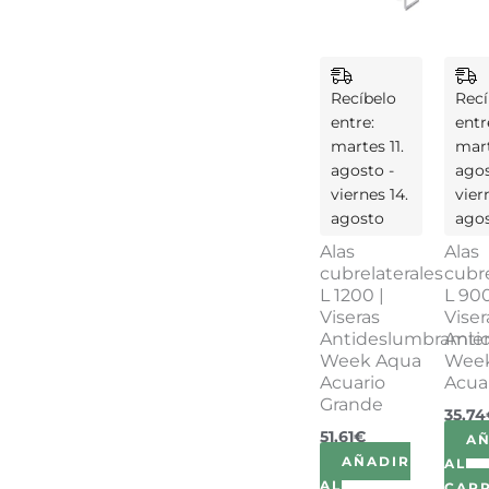
Recíbelo
Recí
entre:
entr
martes 11.
mart
agosto -
agos
viernes 14.
vier
agosto
ago
Alas
Alas
cubrelaterales
cubre
L 1200 |
L 900
Viseras
Viser
Antideslumbramie
Anti
Week Aqua
Wee
Acuario
Acua
Grande
35,74
51,61
€
A
AÑADIR
AL
AL
CARR