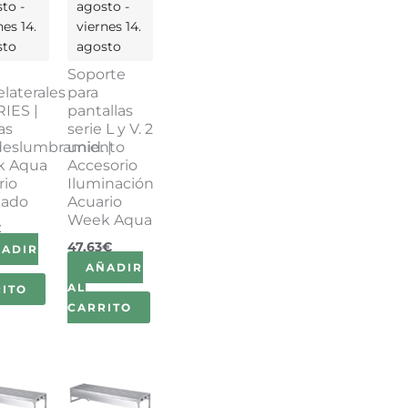
to -
agosto -
nes 14.
viernes 14.
sto
agosto
Soporte
laterales
para
RIES |
pantallas
as
serie L y V. 2
deslumbramiento
unid. |
k Aqua
Accesorio
rio
Iluminación
tado
Acuario
Week Aqua
€
47,63
€
ÑADIR
AÑADIR
AL
ITO
CARRITO