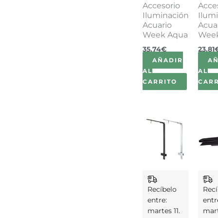
Accesorio
Acce
Iluminación
Ilum
Acuario
Acua
Week Aqua
Wee
35,74
€
23,81
AÑADIR
A
AL
AL
CARRITO
CARR
Recíbelo
Recí
entre:
entr
martes 11.
mart