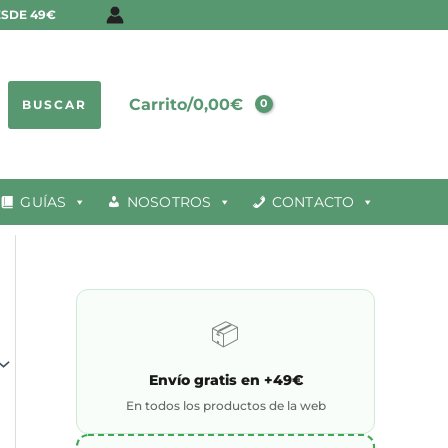
E
ESDE 49€
s
t
Carrito/
0,00
€
BUSCAR
a
d
o
GUÍAS
NOSOTROS
CONTACTO
📦
Envío gratis en +49€
En todos los productos de la web