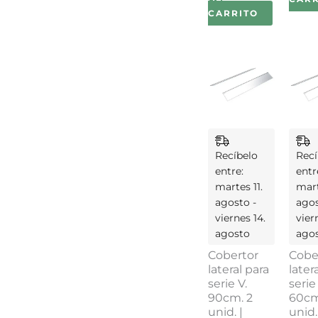
CARRITO
Recíbelo
Recí
entre:
entr
martes 11.
mart
agosto -
agos
viernes 14.
vier
agosto
ago
Cobertor
Cobe
lateral para
later
serie V.
serie
90cm. 2
60cm
unid. |
unid.