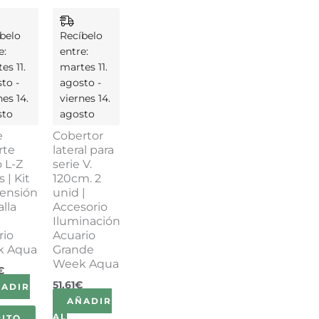
belo
Recíbelo
e:
entre:
es 11.
martes 11.
to -
agosto -
nes 14.
viernes 14.
sto
agosto
e
Cobertor
rte
lateral para
 L-Z
serie V.
s | Kit
120cm. 2
ensión
unid |
lla
Accesorio
Iluminación
rio
Acuario
k Aqua
Grande
Week Aqua
€
51,61
€
ÑADIR
AÑADIR
AL
ITO