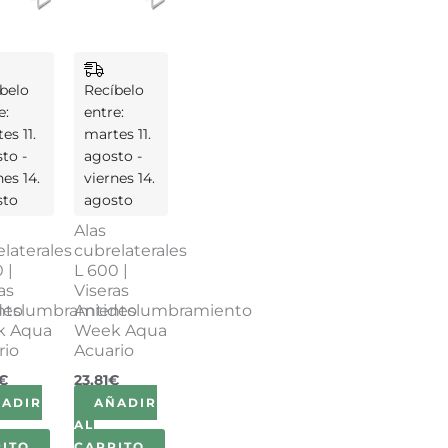
belo
Recíbelo
e:
entre:
es 11.
martes 11.
to -
agosto -
nes 14.
viernes 14.
sto
agosto
Alas
laterales
cubrelaterales
 |
L 600 |
as
Viseras
nto
deslumbramiento
Antideslumbramiento
k Aqua
Week Aqua
rio
Acuario
€
23,81
€
ÑADIR
AÑADIR
AL
ITO
CARRITO