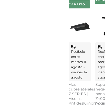
CARRITO
Recíbelo
Recí
entre:
entr
martes 11.
mart
agosto -
agos
viernes 14.
vier
agosto
ago
Alas
Sopo
cubrelaterales
negr
Z SERIES |
panta
Viseras
Z400
Antideslumbramie
Acce