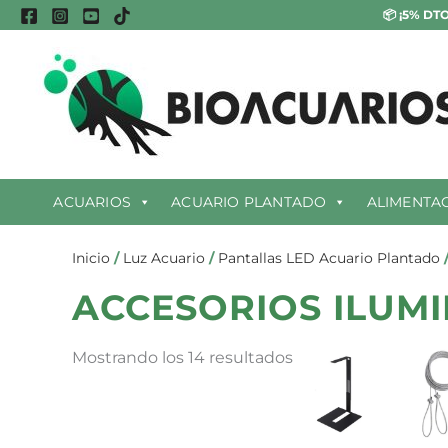
Ir
Ordenado
📦
¡5% DTO
al
por
contenido
popularidad
ACUARIOS
ACUARIO PLANTADO
ALIMENTA
Inicio
/
Luz Acuario
/
Pantallas LED Acuario Plantado
ACCESORIOS ILUM
Mostrando los 14 resultados