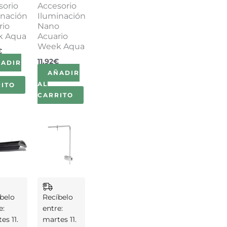
sorio
Accesorio
inación
Iluminación
rio
Nano
k Aqua
Acuario
Week Aqua
€
11,92
€
ÑADIR
AÑADIR
AL
ITO
CARRITO
belo
Recíbelo
e:
entre:
es 11.
martes 11.