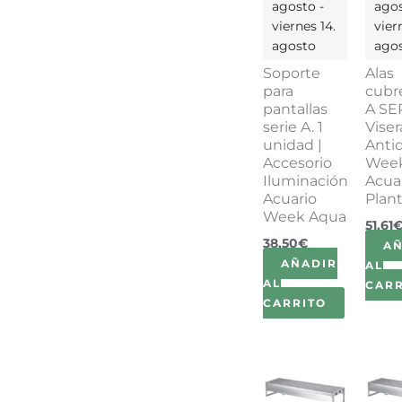
agosto -
agos
viernes 14.
vier
agosto
ago
Soporte
Alas
para
cubre
pantallas
A SE
serie A. 1
Viser
unidad |
Anti
Accesorio
Wee
Iluminación
Acua
Acuario
Plan
Week Aqua
51,61
38,50
€
A
AÑADIR
AL
AL
CARR
CARRITO