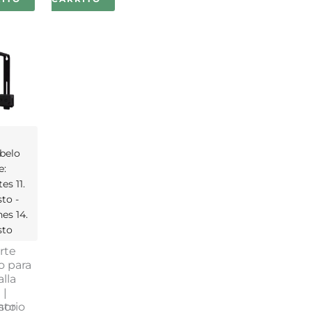
belo
e:
es 11.
to -
nes 14.
sto
rte
o para
lla
 |
nto
sorio