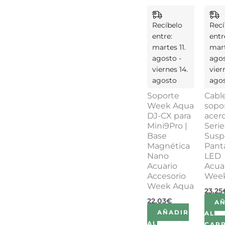
Recíbelo
Recí
entre:
entr
martes 11.
mart
agosto -
agos
viernes 14.
vier
agosto
ago
Soporte
Cabl
Week Aqua
sopo
DJ-CX para
acero
Mini9Pro |
Serie
Base
Susp
Magnética
Panta
Nano
LED
Acuario
Acua
Accesorio
Wee
Week Aqua
23,25
22,03
€
A
AÑADIR
AL
AL
CARR