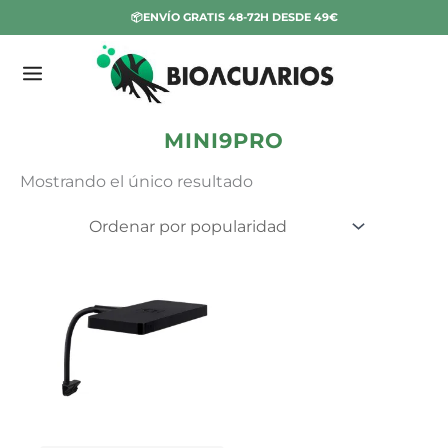
Ir
📦ENVÍO GRATIS 48-72H DESDE 49€
al
contenido
E
Inicio
/
Luz Acuario
/
Pantallas LED Acuario
Plantado
/
Iluminación Week Aqua
/ Mini9Pro
s
t
MINI9PRO
a
Mostrando el único resultado
d
o