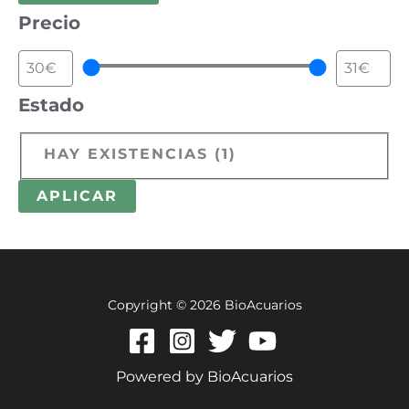
Precio
Estado
HAY EXISTENCIAS
(
1
)
APLICAR
Copyright © 2026 BioAcuarios
Powered by BioAcuarios