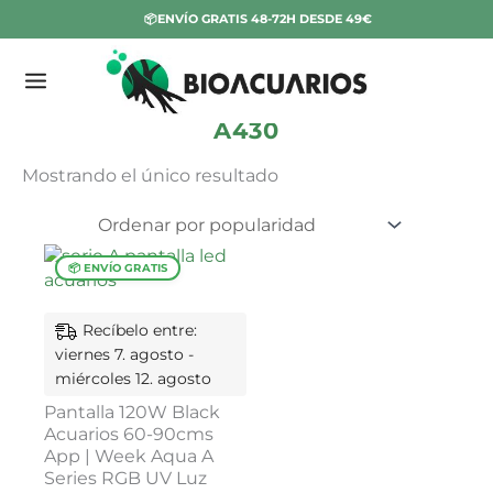
Ir
📦ENVÍO GRATIS 48-72H DESDE 49€
al
contenido
E
Inicio
/ Productos etiquetados “A430”
s
A430
t
Mostrando el único resultado
a
d
o
Recíbelo entre:
viernes 7. agosto -
miércoles 12. agosto
Pantalla 120W Black
Acuarios 60-90cms
App | Week Aqua A
Series RGB UV Luz