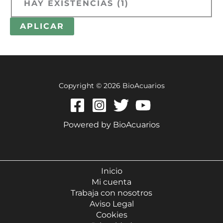
HAY EXISTENCIAS
(
1
)
APLICAR
Copyright © 2026 BioAcuarios
Powered by BioAcuarios
Inicio
Mi cuenta
Trabaja con nosotros
Aviso Legal
Cookies