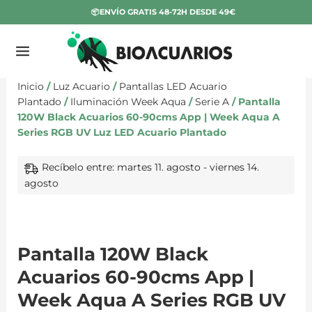
Ir
📦ENVÍO GRATIS 48-72H DESDE 49€
al
contenido
Pantalla
120W
Black
Inicio
/
Luz Acuario
/
Pantallas LED Acuario
Acuarios
Plantado
/
Iluminación Week Aqua
/
Serie A
/ Pantalla
60-
120W Black Acuarios 60-90cms App | Week Aqua A
90cms
Series RGB UV Luz LED Acuario Plantado
App
|
Recíbelo entre: martes 11. agosto - viernes 14.
Week
agosto
Aqua
A
Series
RGB
UV
Pantalla 120W Black
Luz
Acuarios 60-90cms App |
LED
Acuario
Week Aqua A Series RGB UV
Plantado