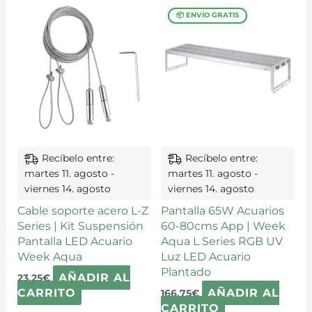
Recíbelo entre:
Recíbelo entre:
martes 11. agosto -
martes 11. agosto -
viernes 14. agosto
viernes 14. agosto
Cable soporte acero L-Z
Pantalla 65W Acuarios
Series | Kit Suspensión
60-80cms App | Week
Pantalla LED Acuario
Aqua L Series RGB UV
Week Aqua
Luz LED Acuario
Plantado
AÑADIR AL
23,25
€
CARRITO
AÑADIR AL
166,75
€
CARRITO