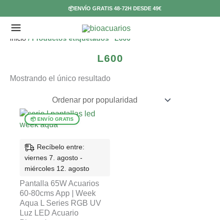
Ir
📦ENVÍO GRATIS 48-72H DESDE 49€
al
contenido
E
Inicio
/ Productos etiquetados “L600”
s
L600
t
Mostrando el único resultado
a
d
o
Recíbelo entre:
viernes 7. agosto -
miércoles 12. agosto
Pantalla 65W Acuarios
60-80cms App | Week
Aqua L Series RGB UV
Luz LED Acuario