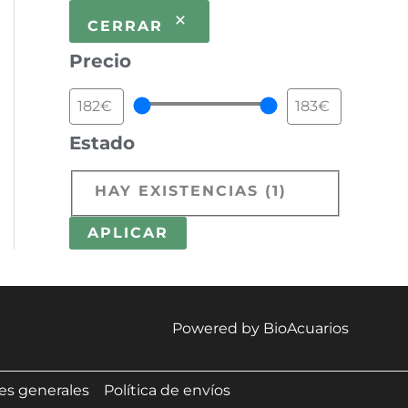
CERRAR
Precio
Estado
HAY EXISTENCIAS
(
1
)
APLICAR
Powered by BioAcuarios
es generales
Política de envíos