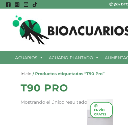
Ir
📦
¡5% DTO
al
contenido
ACUARIOS
ACUARIO PLANTADO
ALIMENTA
Inicio
/ Productos etiquetados “T90 Pro”
T90 PRO
Mostrando el único resultado