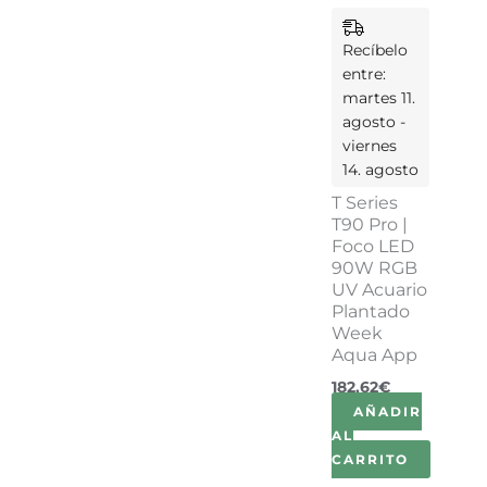
Recíbelo
entre:
martes 11.
agosto -
viernes
14. agosto
T Series
T90 Pro |
Foco LED
90W RGB
UV Acuario
Plantado
Week
Aqua App
182,62
€
AÑADIR
AL
CARRITO