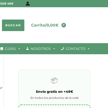
E
ESDE 49€
s
t
Carrito/
0,00
€
BUSCAR
a
d
o
GUÍAS
NOSOTROS
CONTACTO
📦
Envío gratis en +49€
En todos los productos de la web