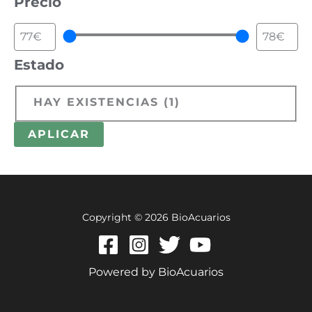
Precio
Estado
HAY EXISTENCIAS
(
1
)
APLICAR
Copyright © 2026 BioAcuarios
Powered by BioAcuarios