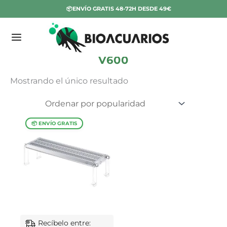
Ir
📦ENVÍO GRATIS 48-72H DESDE 49€
al
contenido
E
Inicio
/ Productos etiquetados “V600”
s
V600
t
Mostrando el único resultado
a
d
o
Recíbelo entre: