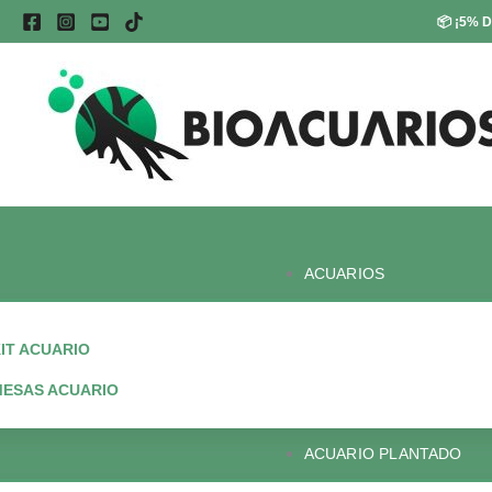
Ir
📦
¡5% D
al
contenido
ACUARIOS
IT ACUARIO
ESAS ACUARIO
ACUARIO PLANTADO