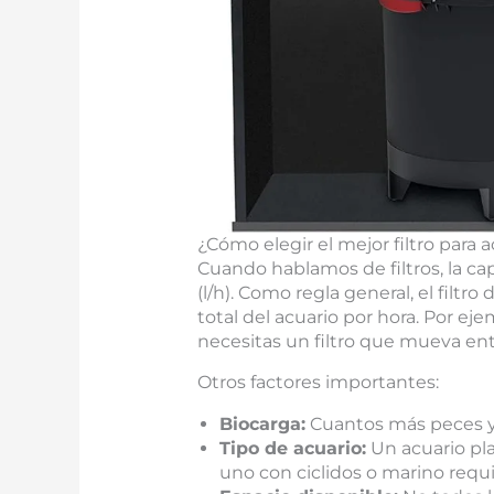
¿Cómo elegir el mejor filtro para a
Cuando hablamos de filtros, la cap
(l/h). Como regla general, el filt
total del acuario por hora. Por ejem
necesitas un filtro que mueva ent
Otros factores importantes:
Biocarga:
Cuantos más peces y 
Tipo de acuario:
Un acuario pla
uno con ciclidos o marino requi