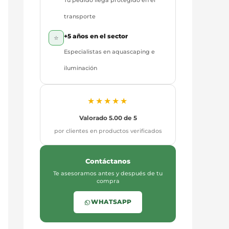
Tu pedido llega protegido en el
transporte
+5 años en el sector
⭐
Especialistas en aquascaping e
iluminación
★★★★★
Valorado 5.00 de 5
por clientes en productos verificados
Contáctanos
Te asesoramos antes y después de tu
compra
WHATSAPP