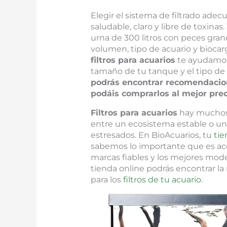
Elegir el sistema de filtrado ade
saludable, claro y libre de toxinas
urna de 300 litros con peces grand
volumen, tipo de acuario y biocarg
filtros para acuarios
te ayudamos 
tamaño de tu tanque y el tipo de f
podrás encontrar recomendacion
podáis comprarlos al mejor preci
Filtros para acuarios
hay muchos, 
entre un ecosistema estable o un
estresados. En BioAcuarios, tu
tie
sabemos lo importante que es ace
marcas fiables y los mejores model
tienda online podrás encontrar la
para los
filtros de tu acuario
.