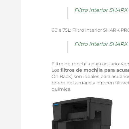
Filtro interior SHA
60 a 75L: Filtro interior SHARK P
Filtro interior SHA
Filtro de mochila para acuario: ver
Los
filtros de mochila para acua
On Back) son ideales para acuarios
borde del acuario y ofrecen filtra
química.