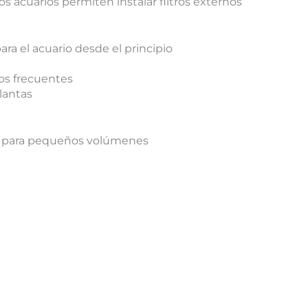
s acuarios permiten instalar filtros externos
ara el acuario desde el principio
os frecuentes
lantas
les para pequeños volúmenes