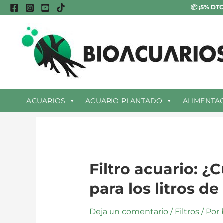
Ir
📦
¡5% DTO
al
contenido
ACUARIOS
ACUARIO PLANTADO
ALIMENTA
Filtro acuario: ¿C
para los litros de
Deja un comentario
/
Filtros
/ Por