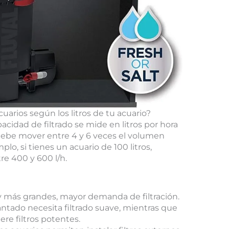
cuarios según los litros de tu acuario?
acidad de filtrado se mide en litros por hora
ro debe mover entre 4 y 6 veces el volumen
plo, si tienes un acuario de 100 litros,
re 400 y 600 l/h.
más grandes, mayor demanda de filtración.
ntado necesita filtrado suave, mientras que
ere filtros potentes.