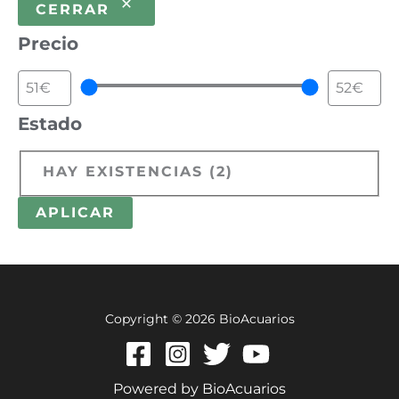
CERRAR
Precio
Estado
HAY EXISTENCIAS
(
2
)
APLICAR
Copyright © 2026 BioAcuarios
Powered by BioAcuarios