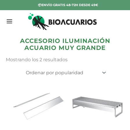
Ir
📦ENVÍO GRATIS 48-72H DESDE 49€
al
contenido
Ordenado
E
Inicio
/ Productos etiquetados “accesorio iluminación
por
acuario muy grande”
s
popularidad
t
ACCESORIO ILUMINACIÓN
ACUARIO MUY GRANDE
a
d
Mostrando los 2 resultados
o