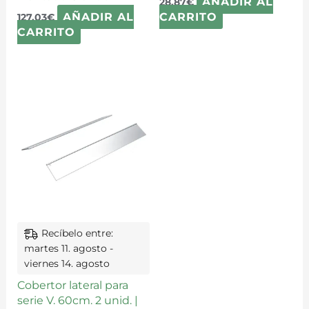
AÑADIR AL
28,87
€
AÑADIR AL
CARRITO
127,03
€
CARRITO
Recíbelo entre:
martes 11. agosto -
viernes 14. agosto
Cobertor lateral para
serie V. 60cm. 2 unid. |