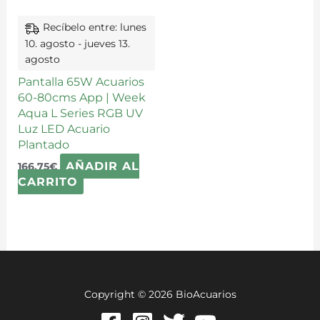
Recíbelo entre: lunes
10. agosto - jueves 13.
agosto
Pantalla 65W Acuarios
60-80cms App | Week
Aqua L Series RGB UV
Luz LED Acuario
Plantado
AÑADIR AL
166,75
€
CARRITO
Copyright © 2026 BioAcuarios