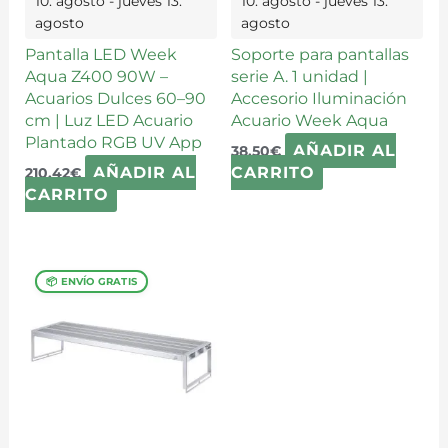
10. agosto - jueves 13.
10. agosto - jueves 13.
agosto
agosto
Pantalla LED Week
Soporte para pantallas
Aqua Z400 90W –
serie A. 1 unidad |
Acuarios Dulces 60–90
Accesorio Iluminación
cm | Luz LED Acuario
Acuario Week Aqua
Plantado RGB UV App
AÑADIR AL
38,50
€
AÑADIR AL
CARRITO
210,42
€
CARRITO