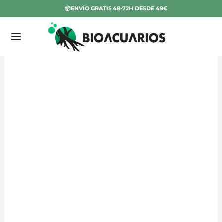
Ir
📦ENVÍO GRATIS 48-72H DESDE 49€
al
contenido
Alas
cubrelaterales
A
SERIES
|
Viseras
Antideslumbramiento
Week
Aqua
Acuario
Plantado
cantidad