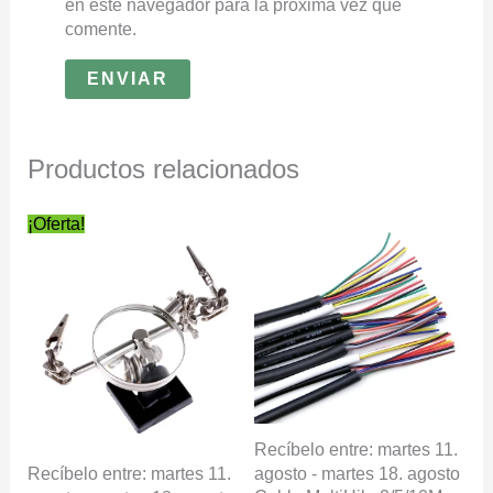
en este navegador para la próxima vez que
comente.
Productos relacionados
El
El
Rango
Este
¡Oferta!
precio
precio
de
producto
original
actual
precios:
tiene
era:
es:
desde
múltiples
14,99€.
11,99€.
5,48€
variantes.
hasta
121,56€
Las
opciones
se
pueden
elegir
Recíbelo entre: martes 11.
en
Recíbelo entre: martes 11.
agosto - martes 18. agosto
la