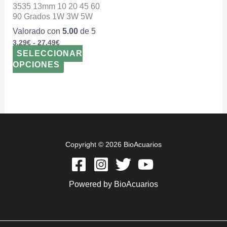
página
3535 13mm 10 20 45 60
de
90 Grados 1W 3W 5W
producto
Valorado con
5.00
de 5
3,29
€
-
27,49
€
SELECCIONAR
OPCIONES
Copyright © 2026 BioAcuarios
Powered by BioAcuarios