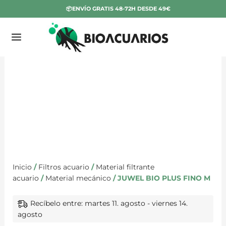
Ir
📦ENVÍO GRATIS 48-72H DESDE 49€
al
contenido
JUWEL
BIO
PLUS
FINO
M
cantidad
Inicio
/
Filtros acuario
/
Material filtrante
acuario
/
Material mecánico
/ JUWEL BIO PLUS FINO M
Recíbelo entre: martes 11. agosto - viernes 14.
agosto