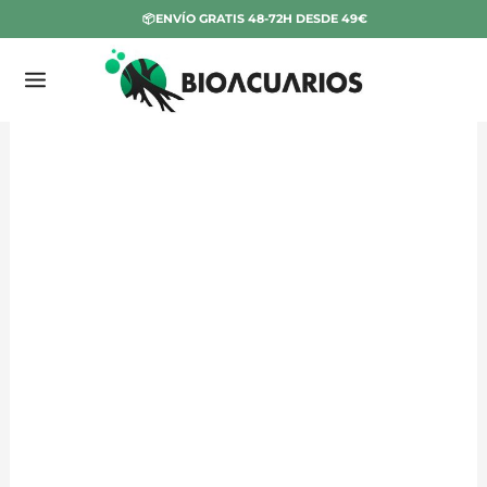
Ir
📦ENVÍO GRATIS 48-72H DESDE 49€
al
contenido
JUWEL
MESA
MADERA
RIO
125
BLANCA
cantidad