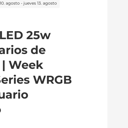
10. agosto - jueves 13. agosto
 LED 25w
arios de
 | Week
Series WRGB
uario
o