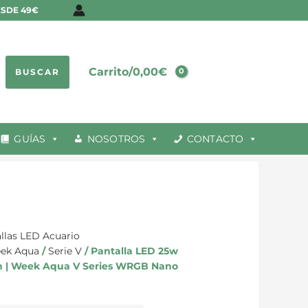
ESDE 49€
Carrito/
0,00
€
BUSCAR
GUÍAS
NOSOTROS
CONTACTO
llas LED Acuario
eek Aqua
/
Serie V
/ Pantalla LED 25w
cm | Week Aqua V Series WRGB Nano