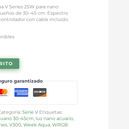
a V Series 25W para nano
equeños de 30–45 cm. Espectro
ntrolador con cable incluido.
onibles
RITO
eguro garantizado
Categoría:
Serie V
Etiquetas:
cuario 30-45cm
,
luz nano acuario
,
ries
,
V300
,
Week Aqua
,
WRGB