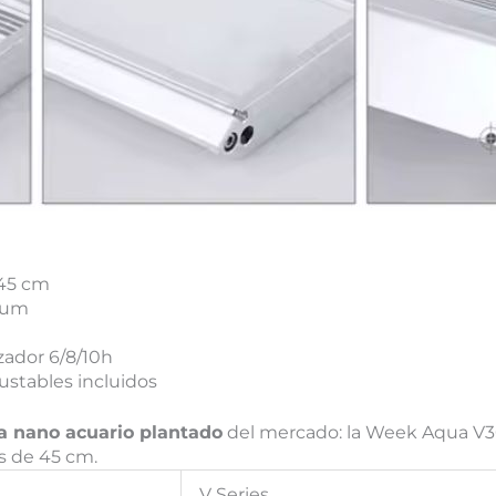
45 cm
rum
ador 6/8/10h
justables incluidos
a nano acuario plantado
del mercado: la Week Aqua V3
os de 45 cm.
V Series