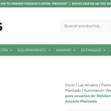
Pantalla
 EN TU PRIMER PEDIDO! CUPÓN: "PEDIDO1" | ENVÍO GRATIS 48-72H D
LED
Buscar
25w
para
acuarios
de
30/45cm
|
Week
CIÓN
EQUIPAMIENTO
MARINO
ESTANQUE
Aqua
V
Series
WRGB
Nano
Acuario
Plantado
Inicio
/
Luz Acuario
/
Panta
cantidad
Plantado
/
Iluminación W
para acuarios de 30/45
Acuario Plantado