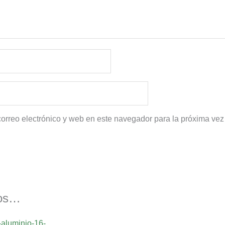
orreo electrónico y web en este navegador para la próxima ve
mos…
Rango
Este