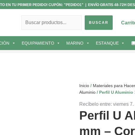
Perfil
Rango
TO EN TU PRIMER PEDIDO! CUPÓN: "PEDIDO1" | ENVÍO GRATIS 48-72H DES
U
de
Buscar
Aluminio
precios:
Carrit
10
desde
BUSCAR
mm
0,42€
-
hasta
Corte
7,99€
CIÓN
EQUIPAMIENTO
MARINO
ESTANQUE
de
Aluminio
A
Medida
cantidad
Inicio
/
Materiales para Hace
Aluminio
/ Perfil U Alumini
Recíbelo entre: viernes 7.
Perfil U 
mm – Cor