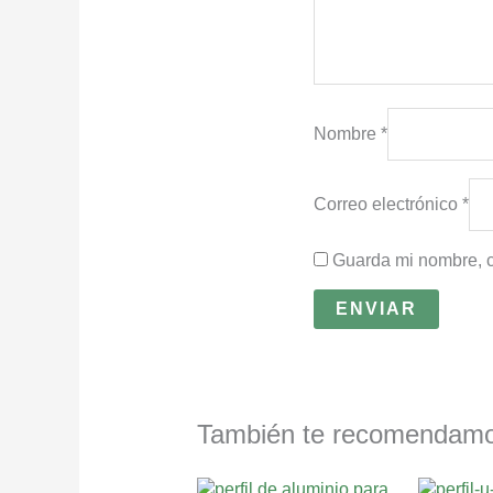
Nombre
*
Correo electrónico
*
Guarda mi nombre, c
También te recomenda
Rango
Este