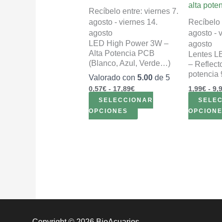
tiene
desde
Recíbelo entre: viernes 7.
múltiples
0,57€
agosto - viernes 14.
Recíbelo 
variantes.
hasta
agosto
agosto - 
17,89€
Las
LED High Power 3W –
agosto
opciones
Alta Potencia PCB
Lentes L
se
(Blanco, Azul, Verde…)
– Reflect
pueden
potencia 
Valorado con
5.00
de 5
elegir
0,57
€
-
17,89
€
1,99
€
-
9,
en
SELECCIONAR
SELE
la
OPCIONES
OPCION
página
de
producto
Copyright © 2026 BioAcuarios