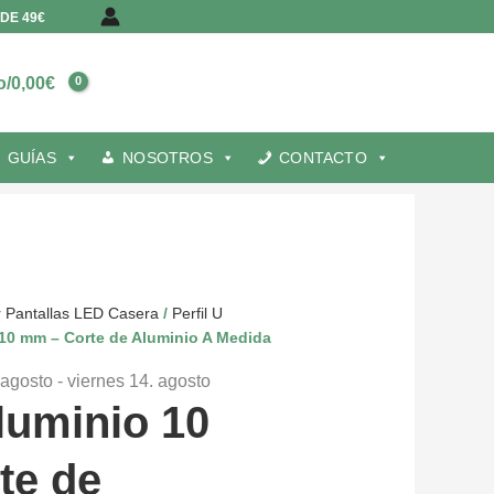
DE 49€
o/
0,00
€
GUÍAS
NOSOTROS
CONTACTO
r Pantallas LED Casera
/
Perfil U
o 10 mm – Corte de Aluminio A Medida
 agosto - viernes 14. agosto
Aluminio 10
te de