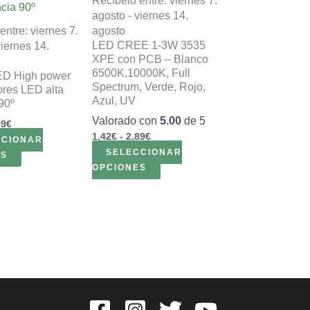
Recíbelo entre: viernes 7.
tiene
tiene
desde
desde
agosto - viernes 14.
múltiples
múltiples
1,99€
1,42€
entre: viernes 7.
agosto
variantes.
variantes.
hasta
hasta
LED CREE 1-3W 3535
viernes 14.
9,99€
2,89€
Las
Las
XPE con PCB – Blanco
opciones
opciones
6500K,10000K, Full
ED High power
se
se
Spectrum, Verde, Rojo,
ores LED alta
pueden
pueden
Azul, UV
90º
elegir
elegir
Valorado con
5.00
de 5
99
€
en
en
1,42
€
-
2,89
€
CCIONAR
la
la
SELECCIONAR
ES
página
página
OPCIONES
de
de
producto
producto