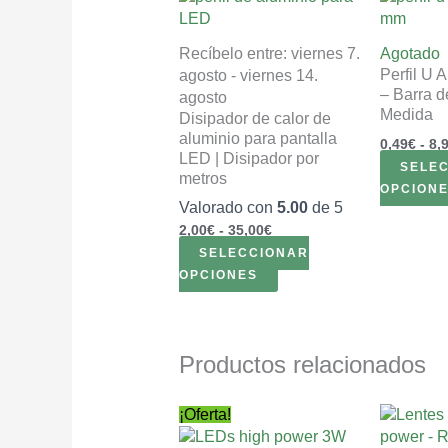
de
producto
precios:
tiene
desde
Recíbelo entre: viernes 7.
Agotado
múltiples
2,00€
Perfil U 
agosto - viernes 14.
variantes.
hasta
– Barra d
agosto
35,00€
Las
Medida
Disipador de calor de
opciones
aluminio para pantalla
0,49
€
-
8,
se
LED | Disipador por
SELE
pueden
metros
OPCION
elegir
Valorado con
5.00
de 5
en
2,00
€
-
35,00
€
la
SELECCIONAR
página
OPCIONES
de
producto
Productos relacionados
Rango
Este
¡Oferta!
de
producto
precios: