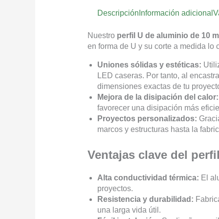
Descripción
Información adicional
V
Nuestro
perfil U de aluminio de 10 
en forma de U y su corte a medida lo c
Uniones sólidas y estéticas:
Utili
LED caseras. Por tanto, al encastrar
dimensiones exactas de tu proyect
Mejora de la disipación del calor:
favorecer una disipación más efici
Proyectos personalizados:
Gracia
marcos y estructuras hasta la fabri
Ventajas clave del perf
Alta conductividad térmica:
El al
proyectos.
Resistencia y durabilidad:
Fabrica
una larga vida útil.