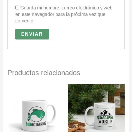
Guarda mi nombre, correo electrónico y web
en este navegador para la próxima vez que
comente.
Productos relacionados
Rango
Rango
Este
Este
de
de
producto
producto
precios:
precios:
tiene
tiene
desde
desde
múltiples
múltiples
14,49€
14,49€
variantes.
variantes.
hasta
hasta
16,95€
16,95€
Las
Las
opciones
opciones