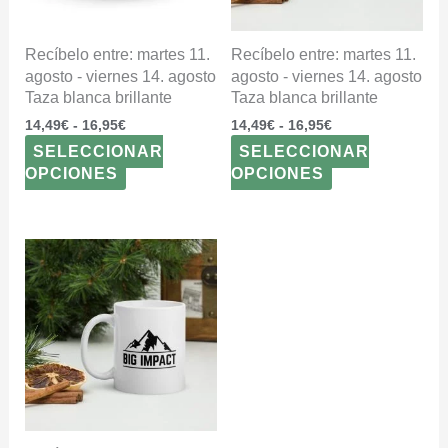
se
se
pueden
pueden
elegir
elegir
Recíbelo entre: martes 11.
Recíbelo entre: martes 11.
en
en
agosto - viernes 14. agosto
agosto - viernes 14. agosto
la
la
Taza blanca brillante
Taza blanca brillante
página
página
14,49
€
-
16,95
€
14,49
€
-
16,95
€
de
de
SELECCIONAR
SELECCIONAR
producto
producto
OPCIONES
OPCIONES
Rango
Este
de
producto
precios:
tiene
desde
múltiples
14,49€
variantes.
hasta
16,95€
Las
opciones
se
pueden
elegir