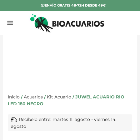
Ir
📦ENVÍO GRATIS 48-72H DESDE 49€
al
contenido
JUWEL
ACUARIO
RIO
LED
180
NEGRO
cantidad
Inicio
/
Acuarios
/
Kit Acuario
/ JUWEL ACUARIO RIO
LED 180 NEGRO
Recíbelo entre: martes 11. agosto - viernes 14.
agosto