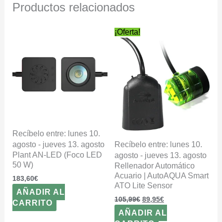
Productos relacionados
El
El
¡Oferta!
precio
precio
original
actual
era:
es:
105,99€.
89,95€.
Recíbelo entre: lunes 10.
agosto - jueves 13. agosto
Recíbelo entre: lunes 10.
Plant AN-LED (Foco LED
agosto - jueves 13. agosto
50 W)
Rellenador Automático
Acuario | AutoAQUA Smart
183,60
€
ATO Lite Sensor
AÑADIR AL
105,99
€
89,95
€
CARRITO
AÑADIR AL