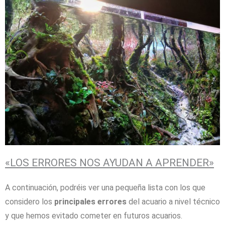
«LOS ERRORES NOS AYUDAN A APRENDER»
A continuación, podréis ver una pequeña lista con los que
considero los
principales errores
del acuario a nivel técnico
y que hemos evitado cometer en futuros acuarios.