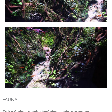
FAUNA:
T
etra ámbar, gamba japónica
y
apistogramma