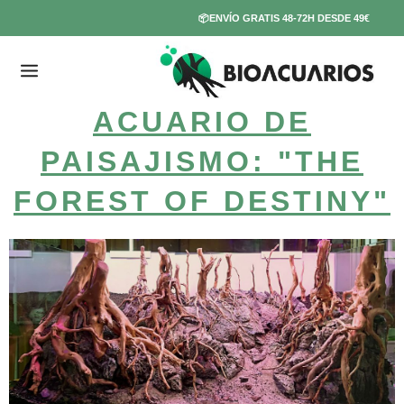
Ir
📦ENVÍO GRATIS 48-72H DESDE 49€
al
contenido
ACUARIO DE
PAISAJISMO: "THE
FOREST OF DESTINY"