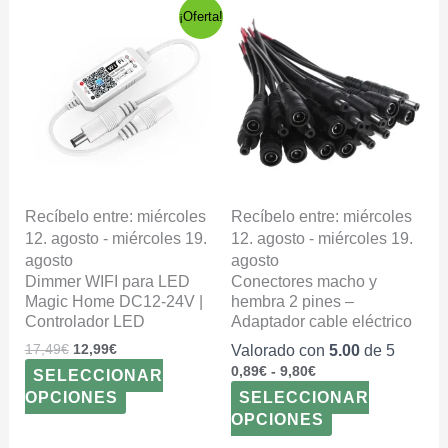
El
El
Rango
Este
Este
¡Oferta!
precio
precio
de
producto
producto
original
actual
precios:
tiene
tiene
era:
es:
desde
múltiples
múltiples
17,49€.
12,99€.
0,89€
variantes.
variantes.
hasta
9,80€
Las
Las
opciones
opciones
se
se
pueden
pueden
elegir
elegir
Recíbelo entre: miércoles
Recíbelo entre: miércoles
en
en
12. agosto - miércoles 19.
12. agosto - miércoles 19.
la
la
agosto
agosto
página
página
Dimmer WIFI para LED
Conectores macho y
de
de
Magic Home DC12-24V |
hembra 2 pines –
producto
producto
Controlador LED
Adaptador cable eléctrico
17,49
€
12,99
€
Valorado con
5.00
de 5
0,89
€
-
9,80
€
SELECCIONAR
OPCIONES
SELECCIONAR
OPCIONES