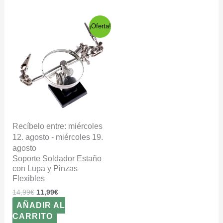
El
El
¡Oferta!
precio
precio
original
actual
era:
es:
14,99€.
11,99€.
Recíbelo entre: miércoles
12. agosto - miércoles 19.
agosto
Soporte Soldador Estaño
con Lupa y Pinzas
Flexibles
14,99
€
11,99
€
AÑADIR AL
CARRITO