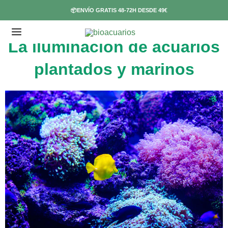
Ir
📦ENVÍO GRATIS 48-72H DESDE 49€
al
contenido
La iluminación de acuarios
plantados y marinos