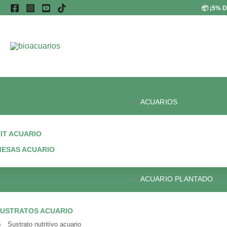
Ir
📦
¡5% D
al
contenido
ACUARIOS
IT ACUARIO
ESAS ACUARIO
ACUARIO PLANTADO
USTRATOS ACUARIO
Sustrato nutritivo acuario