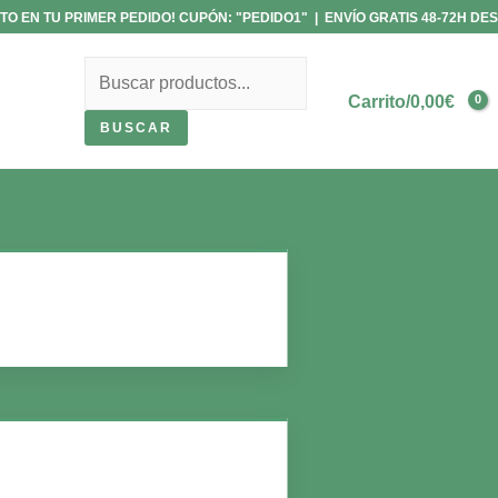
Driver
Rango
TO EN TU PRIMER PEDIDO! CUPÓN: "PEDIDO1" | ENVÍO GRATIS 48-72H DES
LED
de
Buscar
Regulable
precios:
con
desde
Carrito/
0,00
€
Potenciómetro
23,99€
BUSCAR
|
hasta
12-
24,95€
18x3W
y
18-
25x3W
LED
cantidad